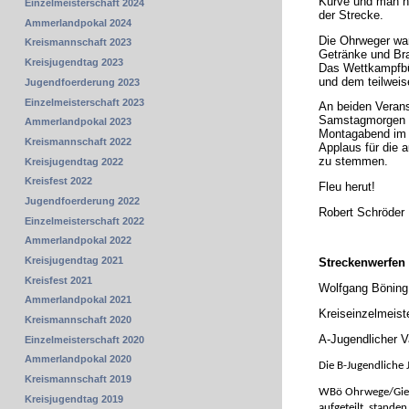
Kurve und man ha
Einzelmeisterschaft 2024
der Strecke.
Ammerlandpokal 2024
Die Ohrweger war
Kreismannschaft 2023
Getränke und Br
Kreisjugendtag 2023
Das Wettkampfbür
und dem teilweis
Jugendfoerderung 2023
Einzelmeisterschaft 2023
An beiden Verans
Samstagmorgen au
Ammerlandpokal 2023
Montagabend im I
Kreismannschaft 2022
Applaus für die 
zu stemmen.
Kreisjugendtag 2022
Kreisfest 2022
Fleu herut!
Jugendfoerderung 2022
Robert Schröder
Einzelmeisterschaft 2022
Ammerlandpokal 2022
Kreisjugendtag 2021
Streckenwerfen
Kreisfest 2021
Wolfgang Böning 
Ammerlandpokal 2021
Kreiseinzelmeis
Kreismannschaft 2020
A-Jugendlicher V
Einzelmeisterschaft 2020
Ammerlandpokal 2020
Die B-Jugendliche
Kreismannschaft 2019
WBö Ohrwege/Gießel
Kreisjugendtag 2019
aufgeteilt, stand