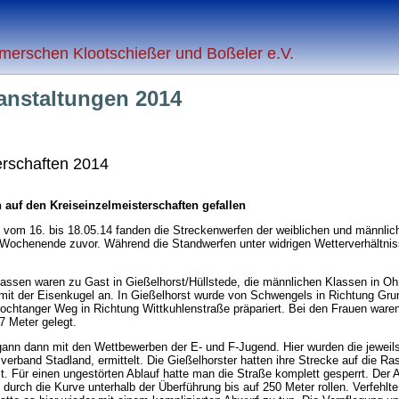
merschen Klootschießer und Boßeler e.V.
anstaltungen 2014
erschaften 2014
auf den Kreiseinzelmeisterschaften gefallen
m 16. bis 18.05.14 fanden die Streckenwerfen der weiblichen und männlichen 
Wochenende zuvor. Während die Standwerfen unter widrigen Wetterverhältni
lassen waren zu Gast in Gießelhorst/Hüllstede, die männlichen Klassen in O
it der Eisenkugel an. In Gießelhorst wurde von Schwengels in Richtung Gru
chtanger Weg in Richtung Wittkuhlenstraße präpariert. Bei den Frauen waren
7 Meter gelegt.
nn dann mit den Wettbewerben der E- und F-Jugend. Hier wurden die jeweils
verband Stadland, ermittelt. Die Gießelhorster hatten ihre Strecke auf die 
. Für einen ungestörten Ablauf hatte man die Straße komplett gesperrt. Der An
durch die Kurve unterhalb der Überführung bis auf 250 Meter rollen. Verfehlte