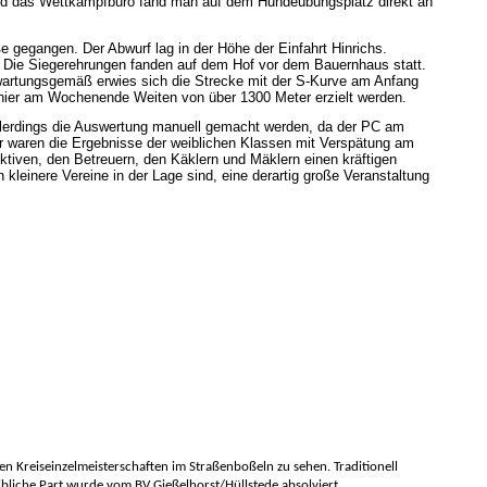
 und das Wettkampfbüro fand man auf dem Hundeübungsplatz direkt an
 gegangen. Der Abwurf lag in der Höhe der Einfahrt Hinrichs.
 Die Siegerehrungen fanden auf dem Hof vor dem Bauernhaus statt.
wartungsgemäß erwies sich die Strecke mit der S-Kurve am Anfang
n hier am Wochenende Weiten von über 1300 Meter erzielt werden.
allerdings die Auswertung manuell gemacht werden, da der PC am
r waren die Ergebnisse der weiblichen Klassen mit Verspätung am
iven, den Betreuern, den Käklern und Mäklern einen kräftigen
 kleinere Vereine in der Lage sind, eine derartig große Veranstaltung
n Kreiseinzelmeisterschaften im Straßenboßeln zu sehen. Traditionell
liche Part wurde vom BV Gießelhorst/Hüllstede absolviert