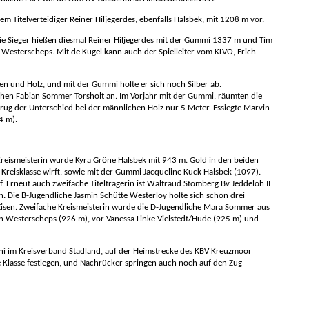
 Titelverteidiger Reiner Hiljegerdes, ebenfalls Halsbek, mit 1208 m vor.
Die Sieger hießen diesmal Reiner Hiljegerdes mit der Gummi 1337 m und Tim
 Westerscheps. Mit de Kugel kann auch der Spielleiter vom KLVO, Erich
en und Holz, und mit der Gummi holte er sich noch Silber ab.
ichen Fabian Sommer Torsholt an. Im Vorjahr mit der Gummi, räumten die
etrug der Unterschied bei der männlichen Holz nur 5 Meter. Essiegte Marvin
4 m).
Kreismeisterin wurde Kyra Gröne Halsbek mit 943 m. Gold in den beiden
Kreisklasse wirft, sowie mit der Gummi Jacqueline Kuck Halsbek (1097).
f. Erneut auch zweifache Titelträgerin ist Waltraud Stomberg Bv Jeddeloh II
 an. Die B-Jugendliche Jasmin Schütte Westerloy holte sich schon drei
 Eisen. Zweifache Kreismeisterin wurde die D-Jugendliche Mara Sommer aus
len Westerscheps (926 m), vor Vanessa Linke Vielstedt/Hude (925 m) und
 Juni im Kreisverband Stadland, auf der Heimstrecke des KBV Kreuzmoor
ne Klasse festlegen, und Nachrücker springen auch noch auf den Zug