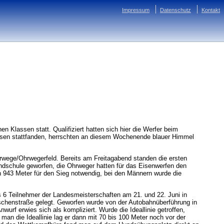
Impressum
Datenschutz
Kontakt
Klassen statt. Qualifiziert hatten sich hier die Werfer beim
ssen stattfanden, herrschten an diesem Wochenende blauer Himmel
hrwege/Ohrwegerfeld. Bereits am Freitagabend standen die ersten
ndschule geworfen, die Ohrweger hatten für das Eisenwerfen den
 943 Meter für den Sieg notwendig, bei den Männern wurde die
 6 Teilnehmer der Landesmeisterschaften am 21. und 22. Juni in
Raschenstraße gelegt. Geworfen wurde von der Autobahnüberführung in
wurf erwies sich als kompliziert. Wurde die Ideallinie getroffen,
 man die Ideallinie lag er dann mit 70 bis 100 Meter noch vor der