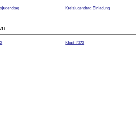
isjugendtag
Kreisjugendtag Einladung
en
23
Kloot 2023